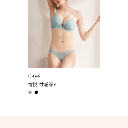
C~G杯
愉悦| 性感深V