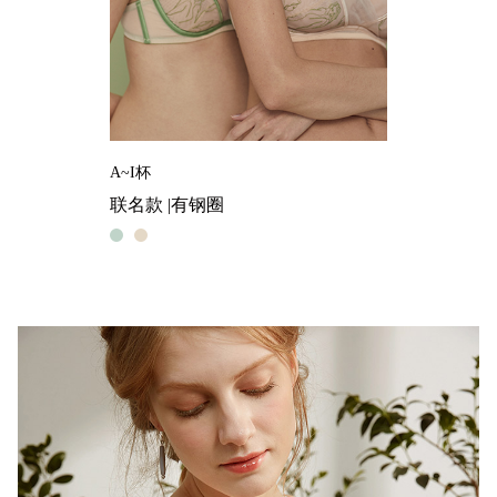
A~I杯
联名款 |有钢圈