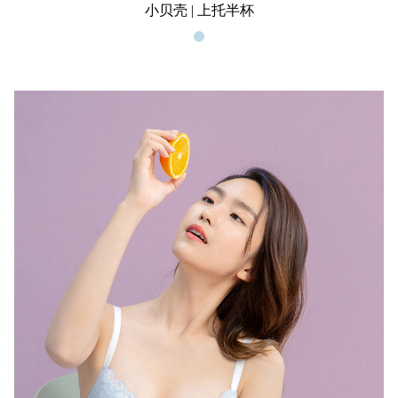
小贝壳 | 上托半杯