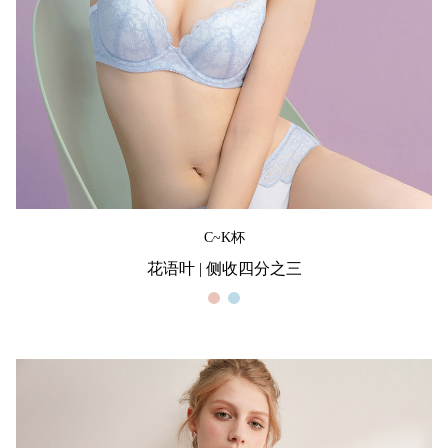
C~K杯
花语叶 | 侧收四分之三