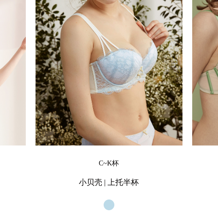
C~K杯
小贝壳 | 上托半杯