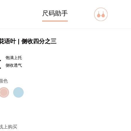
尺码助手
花语叶 | 侧收四分之三
饱满上托
侧收透气
颜色
线上购买