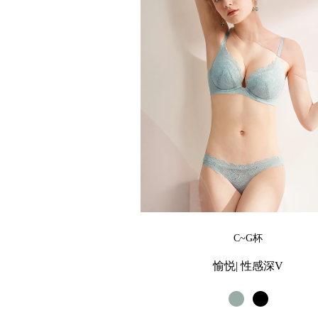
C~G杯
愉悦| 性感深V