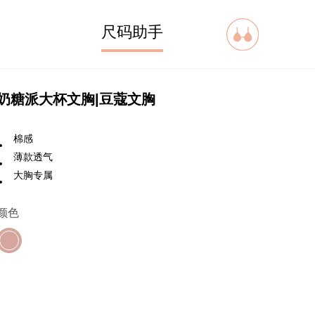
尺码助手
奶糖派大杯文胸|豆蔻文胸
棉感
薄款透气
大胸专属
颜色